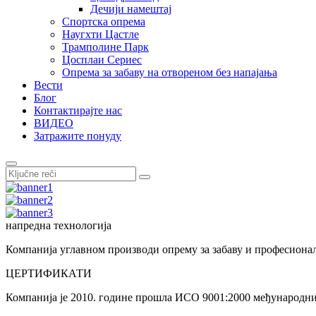
Дечији намештај
Спортска опрема
Наугхти Цастле
Трамполине Парк
Цосплаи Сериес
Опрема за забаву на отвореном без напајања
Вести
Блог
Контактирајте нас
ВИДЕО
Затражите понуду
напредна технологија
Компанија углавном производи опрему за забаву и професионално
ЦЕРТИФИКАТИ
Компанија је 2010. године прошла ИСО 9001:2000 међународни 