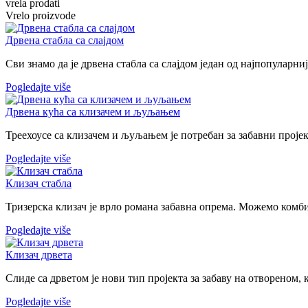
vrela prodati
Vrelo proizvode
Дрвена стабла са слајдом
Сви знамо да је дрвена стабла са слајдом један од најпопуларниј
Pogledajte više
Дрвена кућа са клизачем и љуљањем
Треехоусе са клизачем и љуљањем је потребан за забавни проје
Pogledajte više
Клизач стабла
Тризерска клизач је врло романа забавна опрема. Можемо комби
Pogledajte više
Клизач дрвета
Слиде са дрветом је нови тип пројекта за забаву на отвореном, 
Pogledajte više