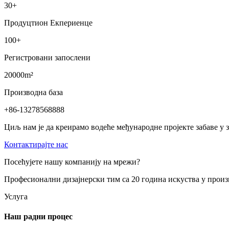
30
+
Продуцтион Екпериенце
100
+
Регистровани запослени
20000
m²
Производна база
+86-13278568888
Циљ нам је да креирамо водеће међународне пројекте забаве у 
Контактирајте нас
Посећујете нашу компанију на мрежи?
Професионални дизајнерски тим са 20 година искуства у про
Услуга
Наш радни процес