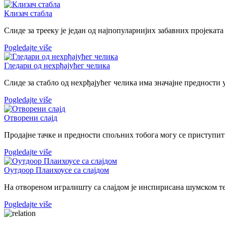
Клизач стабла
Слиде за трееку је један од најпопуларнијих забавних пројеката з
Pogledajte više
Гледари од нехрђајућег челика
Слиде за стабло од нехрђајућег челика има значајне предности 
Pogledajte više
Отворени слајд
Продајне тачке и предности спољних тобога могу се приступити
Pogledajte više
Оутдоор Плаихоусе са слајдом
На отвореном игралишту са слајдом је инспирисана шумском тем
Pogledajte više