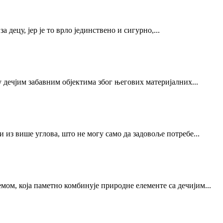
а децу, јер је то врло јединствено и сигурно,...
у дечјим забавним објектима због његових материјалних...
 из више углова, што не могу само да задовоље потребе...
ом, која паметно комбинује природне елементе са дечијим...