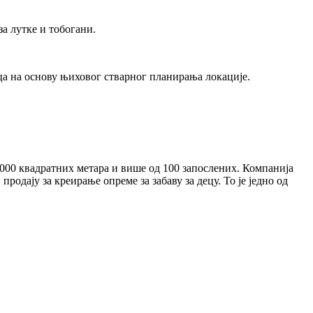
а лутке и тобогани.
ца на основу њиховог стварног планирања локације.
.000 квадратних метара и више од 100 запослених. Компанија
одају за креирање опреме за забаву за децу. То је једно од