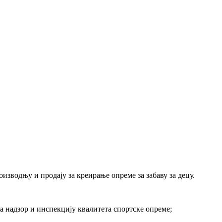
изводњу и продају за креирање опреме за забаву за децу.
 надзор и инспекцију квалитета спортске опреме;