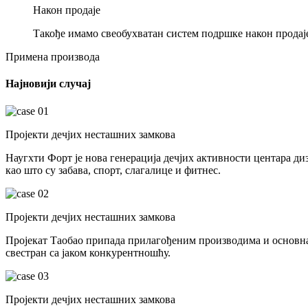
Након продаје
Такође имамо свеобухватан систем подршке након продаје 
Примена производа
Најновији случај
Пројекти дечјих несташних замкова
Наугхти Форт је нова генерација дечјих активности центара д
као што су забава, спорт, слагалице и фитнес.
Пројекти дечјих несташних замкова
Пројекат Таобао припада прилагођеним производима и основна 
свестран са јаком конкурентношћу.
Пројекти дечјих несташних замкова