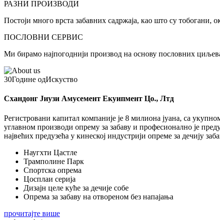
РАЗНИ ПРОИЗВОДИ
Постоји много врста забавних садржаја, као што су тобогани, 
ПОСЛОВНИ СЕРВИС
Ми бирамо најпогоднији производ на основу пословних циљева 
30
Године од
Искуство
Схандонг Јиузи Амусемент Екуипмент Цо., Лтд
Регистровани капитал компаније је 8 милиона јуана, са укупн
углавном производи опрему за забаву и професионално је предуз
највећих предузећа у кинеској индустрији опреме за дечију заба
Наугхти Цастле
Трамполине Парк
Спортска опрема
Цосплаи серија
Дизајн целе куће за дечије собе
Опрема за забаву на отвореном без напајања
прочитајте више