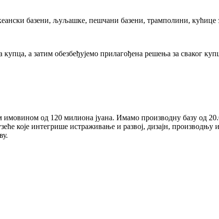
океански базени, љуљашке, пешчани базени, трамполини, кућице з
купца, а затим обезбеђујемо прилагођена решења за сваког куп
ом имовином од 120 милиона јуана. Имамо производну базу од 20
еће које интегрише истраживање и развој, дизајн, производњу и пр
ву.