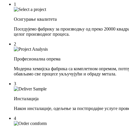
1
Осигурање квалитета
Поседујемо фабрику за производњу од преко 20000 квадра
целог производног процеса.
2
Професионална опрема
Модерна хемијска фабрика са комплетном опремом, потпу
обављамо све процесе укључујући и обраду метала.
3
Инсталација
Након инсталације, одељење за постпродајне услуге пров
4