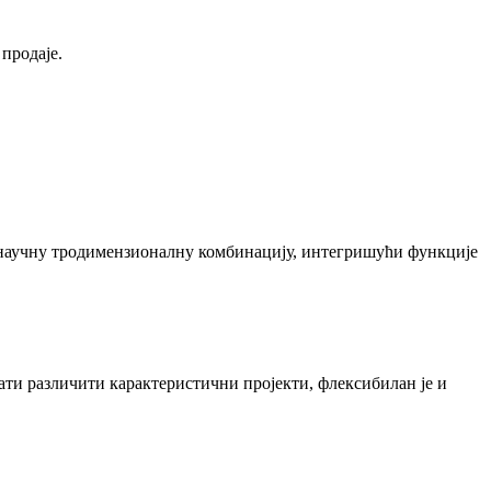
продаје.
з научну тродимензионалну комбинацију, интегришући функције
ати различити карактеристични пројекти, флексибилан је и