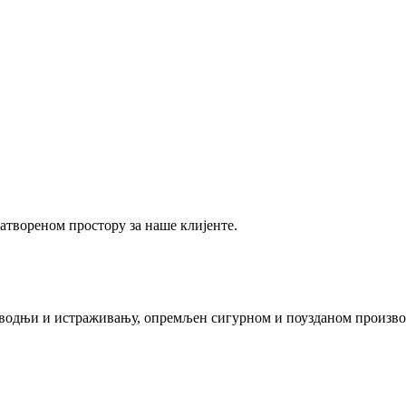
затвореном простору за наше клијенте.
изводњи и истраживању, опремљен сигурном и поузданом произв