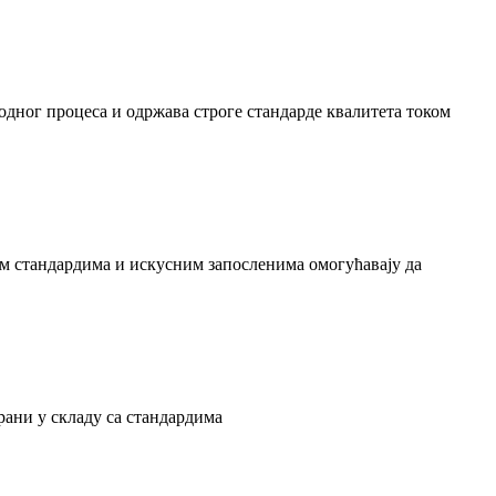
одног процеса и одржава строге стандарде квалитета током
м стандардима и искусним запосленима омогућавају да
рани у складу са стандардима