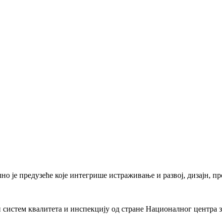
 је предузеће које интегрише истраживање и развој, дизајн, про
систем квалитета и инспекцију од стране Националног центра за