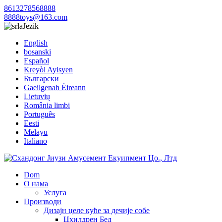
8613278568888
8888toys@163.com
Jezik
English
bosanski
Español
Kreyòl Ayisyen
Български
Gaeilgenah Éireann
Lietuvių
România limbi
Português
Eesti
Melayu
Italiano
Dom
О нама
Услуга
Производи
Дизајн целе куће за дечије собе
Цхилдрен Бед