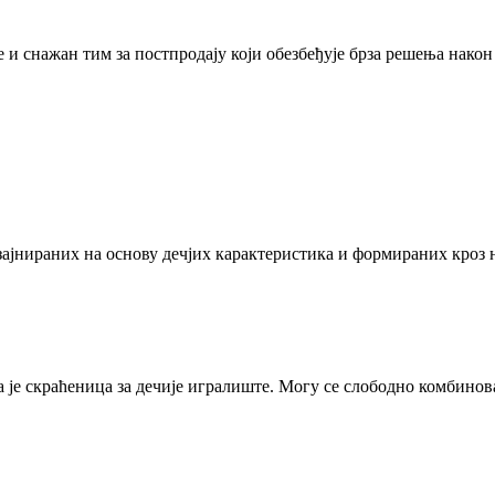
и снажан тим за постпродају који обезбеђује брза решења након 
изајнираних на основу дечјих карактеристика и формираних кро
је скраћеница за дечије игралиште. Могу се слободно комбинов